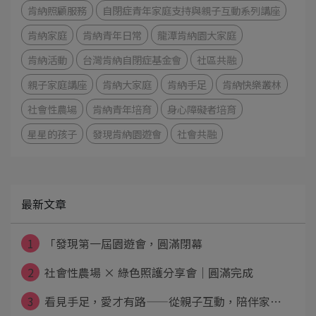
肯納照顧服務
自閉症青年家庭支持與親子互動系列講座
肯納家庭
肯納青年日常
龍潭肯納園大家庭
肯納活動
台灣肯納自閉症基金會
社區共融
親子家庭講座
肯納大家庭
肯納手足
肯納快樂叢林
社會性農場
肯納青年培育
身心障礙者培育
星星的孩子
發現肯納園遊會
社會共融
最新文章
1
「發現第一屆園遊會，圓滿閉幕
2
社會性農場 × 綠色照護分享會｜圓滿完成
3
看見手足，愛才有路——從親子互動，陪伴家⋯