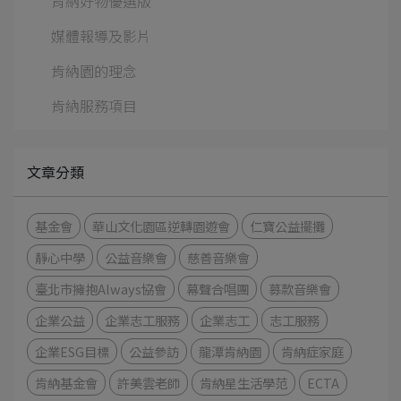
肯納好物優選版
媒體報導及影片
肯納園的理念
肯納服務項目
文章分類
基金會
華山文化園區逆轉園遊會
仁寶公益擺攤
靜心中學
公益音樂會
慈善音樂會
臺北市擁抱Always協會
幕聲合唱團
募款音樂會
企業公益
企業志工服務
企業志工
志工服務
企業ESG目標
公益參訪
龍潭肯納園
肯納症家庭
肯納基金會
許美雲老師
肯納星生活學范
ECTA