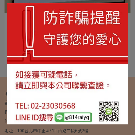
lovek | 2026-04-21
那一刻，我們真的「聽見」了孩子
龍潭肯納園辦理了 自閉症青年家庭支持與親子互動系列講
座 (二)， 特別請來了 ⋯
閱讀更多 ->
聯絡資訊：肯納園社會企業
客服專線：02-23030568
客服時間：平日｜09:00~17:00
信箱：lovek@kannervillage.com
地址：100台北市中正區和平西路二段6號2樓