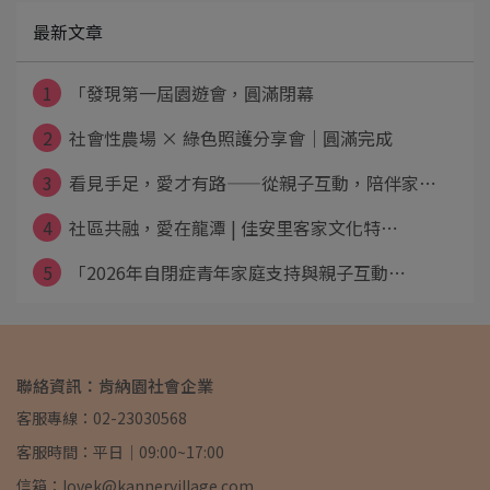
最新文章
1
「發現第一屆園遊會，圓滿閉幕
2
社會性農場 × 綠色照護分享會｜圓滿完成
3
看見手足，愛才有路——從親子互動，陪伴家⋯
4
社區共融，愛在龍潭 | 佳安里客家文化特⋯
5
「2026年自閉症青年家庭支持與親子互動⋯
聯絡資訊：肯納園社會企業
客服專線：02-23030568
客服時間：平日｜09:00~17:00
信箱：lovek@kannervillage.com