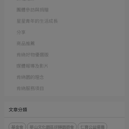
團體參訪與捐贈
星星青年的生活成長
分享
商品推薦
肯納好物優選版
媒體報導及影片
肯納園的理念
肯納服務項目
文章分類
基金會
華山文化園區逆轉園遊會
仁寶公益擺攤