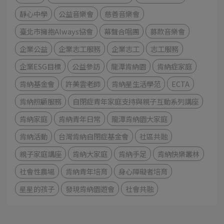
靜心中學
公益音樂會
慈善音樂會
臺北市擁抱Always協會
幕聲合唱團
募款音樂會
企業公益
企業志工服務
企業志工
志工服務
企業ESG目標
公益參訪
龍潭肯納園
肯納症家庭
肯納基金會
許美雲老師
肯納星生活學范
ECTA
肯納照顧服務
自閉症青年家庭支持與親子互動系列講座
肯納家庭
肯納青年日常
龍潭肯納園大家庭
肯納活動
台灣肯納自閉症基金會
社區共融
親子家庭講座
肯納大家庭
肯納手足
肯納快樂叢林
社會性農場
肯納青年培育
身心障礙者培育
星星的孩子
發現肯納園遊會
社會共融