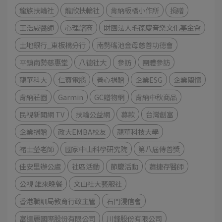
龍族扶輪社
龍欣扶輪社
肯納板橋小作所
捐贈
王浩威醫師
心理諮商
財團法人毛葆慶音樂文化基金會
土地銀行_東板橋分行
南勢瑤池金母慈善功德會
平鎮南勢慈惠堂
八德社大
參訪
團體參訪
龍華科大
仁寶電腦
善心捐贈
企業ESG
企業關懷
肯納莊園
Garmin
GC贈物網
肯納中秋商品
民視新聞網 TV
扶輪公益網
募款
台灣創富
企業捐贈
政大EMBA校友
龍華科技大學
褚士瑩老師
國家中山科學研究院
第八屆傳善獎
佳安里辦公處
社區活動
節慶活動
蕭捷存醫師
公視 誰來晚餐
文山社大藝服社
香港職訓局教育行政主管
石門浸信會
富達麗國際股份有限公司
川鋒股份有限公司