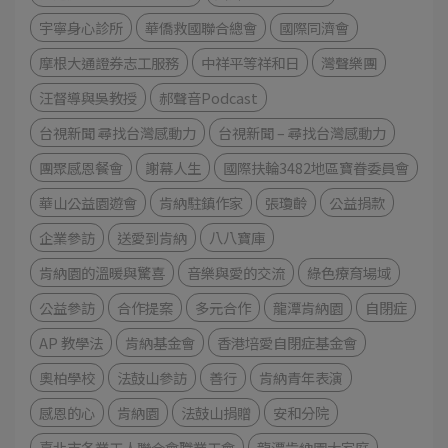
宇寧身心診所
華僑救國聯合總會
國際同濟會
摩根大通證券志工服務
中祥平等祥和日
灣聲樂團
汪督導與吳教授
郝聲音Podcast
台視新聞 尋找台灣感動力
台視新聞 – 尋找台灣感動力
團聚感恩餐會
謝幕人生
國際扶輪3482地區寶眷委員會
華山公益園遊會
肯納駐鎮作家
張瓊齡
公益捐款
企業參訪
送愛到肯納
八八寶庫
肯納園的溫暖與驚喜
音樂與愛的交流
綠色療育場域
公益參訪
合作提案
多元合作
龍潭肯納園
自閉症
AP 教學法
肯納基金會
香港培愛自閉症基金會
奧柏學校
法鼓山參訪
善行
肯納青年表演
感恩的心
肯納園
法鼓山捐贈
安和分院
臺北市各業工人聯合會職業工會
龍潭肯納園大家庭