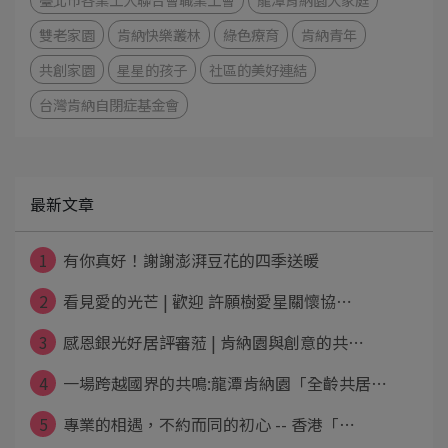
雙老家園
肯納快樂叢林
綠色療育
肯納青年
共創家園
星星的孩子
社區的美好連結
台灣肯納自閉症基金會
最新文章
1
有你真好！謝謝澎湃豆花的四季送暖
2
看見愛的光芒 | 歡迎 許願樹愛星關懷協⋯
3
感恩銀光好居評審蒞 | 肯納園與創意的共⋯
4
一場跨越國界的共鳴:龍潭肯納園「全齡共居⋯
5
專業的相遇，不約而同的初心 -- 香港「⋯