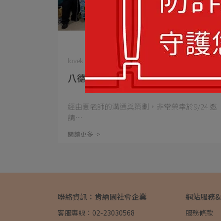
lovek | 2023-09-24
八德社大參訪
經由夏老師的溝通與策劃，非常榮幸於9/24 邀
請⋯
閱讀更多 ->
聯絡資訊：肯納園社會企業
網站服務
客服專線：02-23030568
服務條款