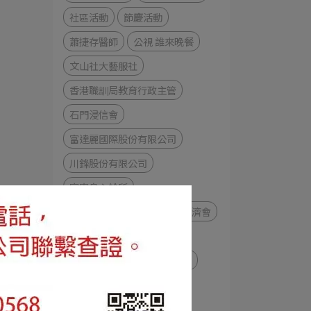
社區活動
節慶活動
蕭捷存醫師
公視 誰來晚餐
文山社大藝服社
香港職訓局教育行政主管
石門浸信會
富達麗國際股份有限公司
川鋒股份有限公司
宇寧身心診所
華僑救國聯合總會
國際同濟會
摩根大通證券志工服務
中祥平等祥和日
灣聲樂團
汪督導與吳教授
郝聲音Podcast