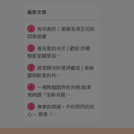
最新文章
1
有你真好！謝謝澎湃豆花的
四季送暖
2
看見愛的光芒 | 歡迎 許願
樹愛星關懷協⋯
3
感恩銀光好居評審蒞 | 肯納
園與創意的共⋯
4
一場跨越國界的共鳴:龍潭
肯納園「全齡共居⋯
5
專業的相遇，不約而同的初
心 -- 香港「⋯