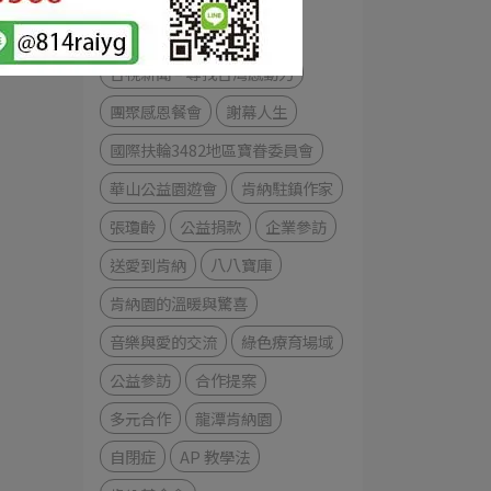
台視新聞 尋找台灣感動力
台視新聞 – 尋找台灣感動力
團聚感恩餐會
謝幕人生
國際扶輪3482地區寶眷委員會
華山公益園遊會
肯納駐鎮作家
張瓊齡
公益捐款
企業參訪
送愛到肯納
八八寶庫
肯納園的溫暖與驚喜
音樂與愛的交流
綠色療育場域
公益參訪
合作提案
多元合作
龍潭肯納園
自閉症
AP 教學法