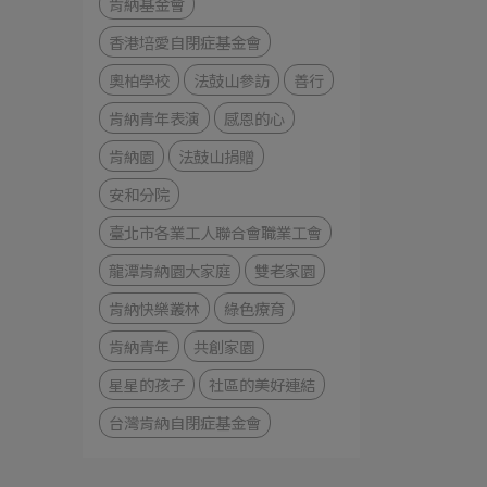
肯納基金會
香港培愛自閉症基金會
奧柏學校
法鼓山參訪
善行
肯納青年表演
感恩的心
肯納園
法鼓山捐贈
安和分院
臺北市各業工人聯合會職業工會
龍潭肯納園大家庭
雙老家園
肯納快樂叢林
綠色療育
肯納青年
共創家園
星星的孩子
社區的美好連結
台灣肯納自閉症基金會