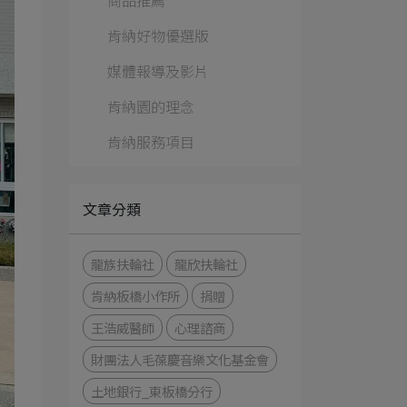
商品推薦
肯納好物優選版
媒體報導及影片
肯納園的理念
肯納服務項目
文章分類
龍族扶輪社
龍欣扶輪社
肯納板橋小作所
捐贈
王浩威醫師
心理諮商
財團法人毛葆慶音樂文化基金會
土地銀行_東板橋分行