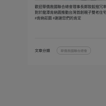
歡迎華僑救國聯合總會理事長鄭致毅撥冗
對於龍潭肯納園推動台灣首創親子雙老住
#肯納莊園 #謝謝您們的肯定
文章分類
華僑救國聯合總會