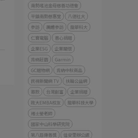
南勢瑤池金母慈善功德會
平鎮南勢慈惠堂
八德社大
參訪
團體參訪
龍華科大
仁寶電腦
善心捐贈
企業ESG
企業關懷
肯納莊園
Garmin
GC贈物網
肯納中秋商品
民視新聞網 TV
扶輪公益網
募款
台灣創富
企業捐贈
政大EMBA校友
龍華科技大學
褚士瑩老師
國家中山科學研究院
第八屆傳善獎
佳安里辦公處