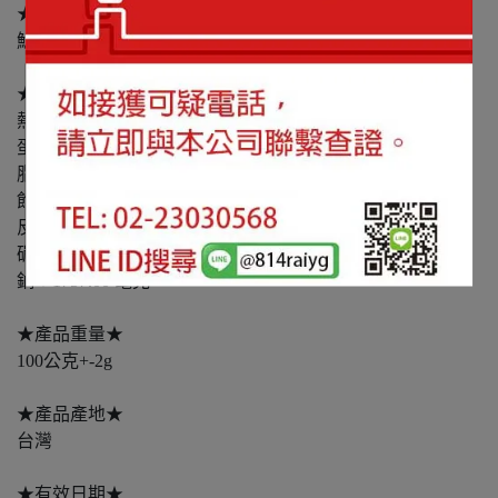
★成分內容★
魷魚、糖、鹽、已二烯酸(食品級防腐劑)0.1%以下
★營養表示 (每100公克)★
熱量：315.00 大卡
蛋白質：43.40 公克
脂肪：0.70 公克
飽和脂肪：0.00 公克
反式脂肪：0.00 公克
碳水化合物：32.90 公克
鈉：1757.00 毫克
★產品重量★
100公克+-2g
★產品產地★
台灣
★有效日期★