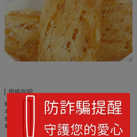
規格說明
貼心小叮嚀：
本產品有微辣口感喔! 完全不吃辣的朋友，歡迎選購我們其
他的海味系列產品~
若購買7日後尚未食用完畢，請冷藏放置以保新鮮!