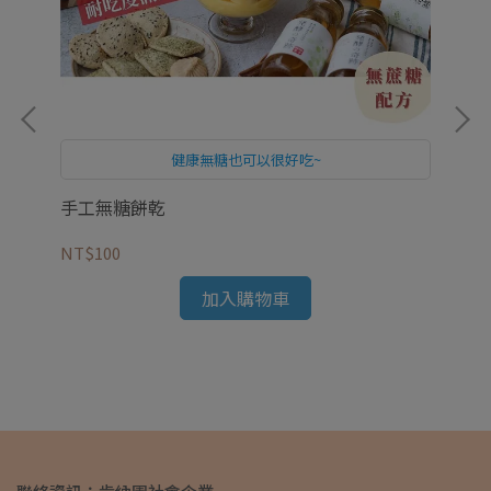
健康無糖也可以很好吃~
手工無糖餅乾
NT$100
活
加入購物車
NT