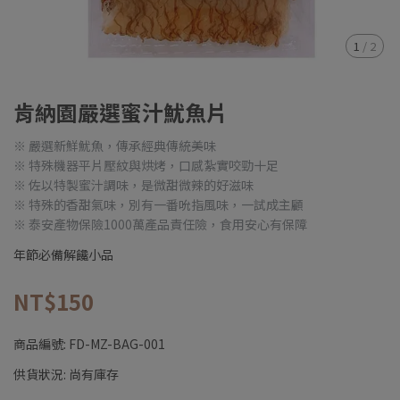
1
/
2
肯納園嚴選蜜汁魷魚片
※ 嚴選新鮮魷魚，傳承經典傳統美味
※ 特殊機器平片壓紋與烘烤，口感紮實咬勁十足
※ 佐以特製蜜汁調味，是微甜微辣的好滋味
※ 特殊的香甜氣味，別有一番吮指風味，一試成主顧
※ 泰安產物保險1000萬產品責任險，食用安心有保障
年節必備解饞小品
NT$150
商品編號:
FD-MZ-BAG-001
供貨狀況:
尚有庫存