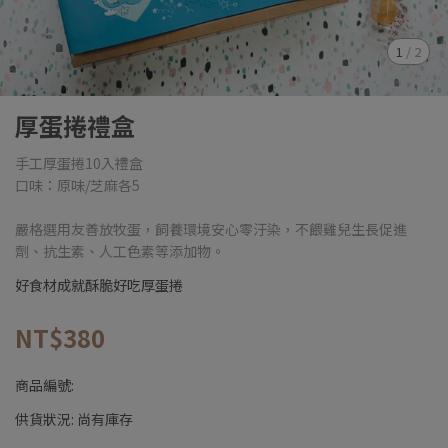
1
/
2
厚蛋捲禮盒
手工厚蛋捲10入禮盒
口味：原味/芝麻各5
嚴格選用友善放牧蛋，飼養環境安心零汙染，不餵雞兒生長促進
劑、抗生素、人工色素等添加物。
好食材成就酥脆好吃厚蛋捲
NT$380
商品編號:
供貨狀況:
尚有庫存