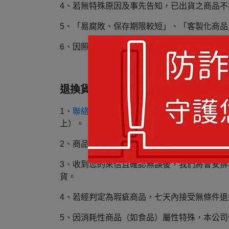
4、若無特殊原因及事先告知，已出貨之商品
5、「易腐敗、保存期限較短」、「客製化商
6、因照片來源出處不同，做出之商品效果有
退換貨方式：
1、
聯絡肯納園社會企業
，以便我們能及時為您
上）。
2、商品必須為新品未拆狀態，並維持其完整性
3、收到您的來信且確認無誤後，我們將會安排
貨。
4、若經判定為瑕疵商品，七天內接受無條件
5、因消耗性商品（如食品）屬性特殊，本公