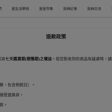
們
星生活學苑
星星市集
肯納記事
肯納交流
退款政策
到貨
七天鑑賞期(猶豫期)之權益
。若您對收到的商品有疑慮時，請
起算，包含例假日）。
接受退換貨。
質。