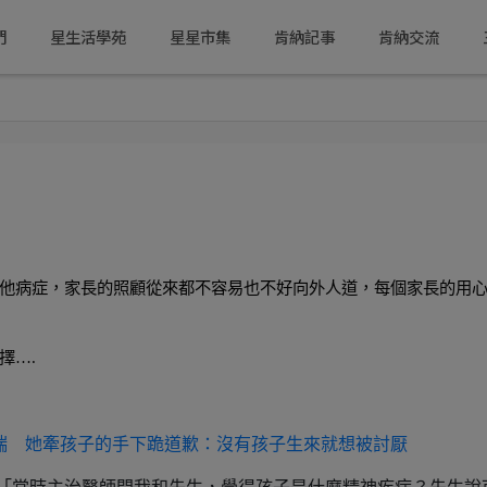
們
星生活學苑
星星市集
肯納記事
肯納交流
他病症，家長的照顧從來都不容易也不好向外人道，每個家長的用
擇
….
瑞 她牽孩子的手下跪道歉：沒有孩子生來就想被討厭