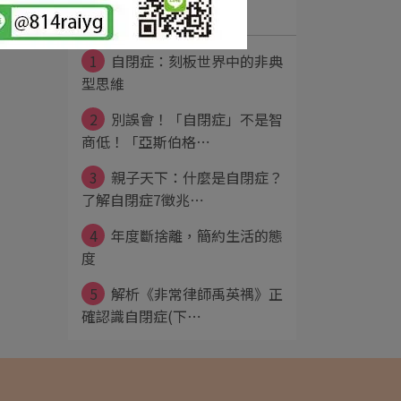
最新文章
1
自閉症：刻板世界中的非典
型思維
2
別誤會！「自閉症」不是智
商低！「亞斯伯格⋯
3
親子天下：什麼是自閉症？
了解自閉症7徵兆⋯
4
年度斷捨離，簡約生活的態
度
5
解析《非常律師禹英禑》正
確認識自閉症(下⋯