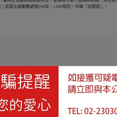
「當時主治醫師問我和先生，覺得孩子是什麼精神疾病？先生說
這是比過動難處理100倍、1,000倍的，叫做『自閉症』。