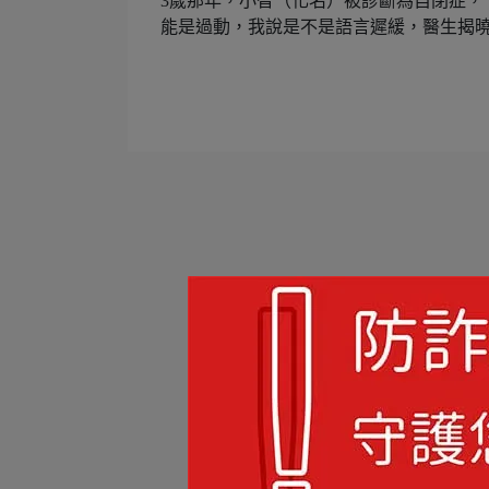
3歲那年，小智（化名）被診斷為自閉症，
能是過動，我說是不是語言遲緩，醫生揭曉：