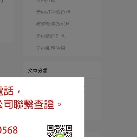
商品推薦
可
肯納好物優選版
媒體報導及影片
肯納園的理念
肯納服務項目
文章分類
自閉症
肯納症
肯納園
雙老家園
亞斯伯格症
認識自閉症